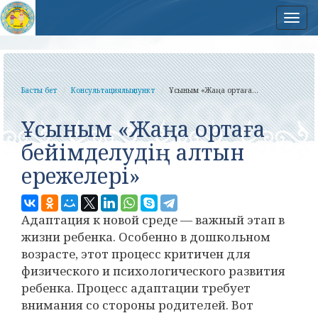
Нав
Басты бет
Консультациялық пункт
Ұсыным «Жаңа ортаға...
Ұсыным «Жаңа ортаға
бейімделудің алтын
ережелері»
Адаптация к новой среде — важный этап в
жизни ребенка. Особенно в дошкольном
возрасте, этот процесс критичен для
физического и психологического развития
ребенка. Процесс адаптации требует
внимания со стороны родителей. Вот