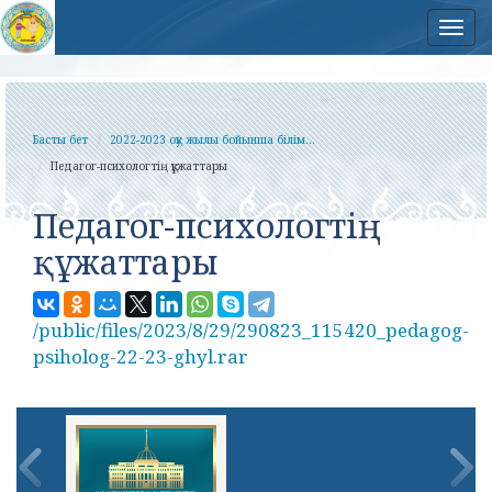
Нав
Басты бет
2022-2023 оқу жылы бойынша білім...
Педагог-психологтің құжаттары
Педагог-психологтің
құжаттары
/public/files/2023/8/29/290823_115420_pedagog-
psiholog-22-23-ghyl.rar