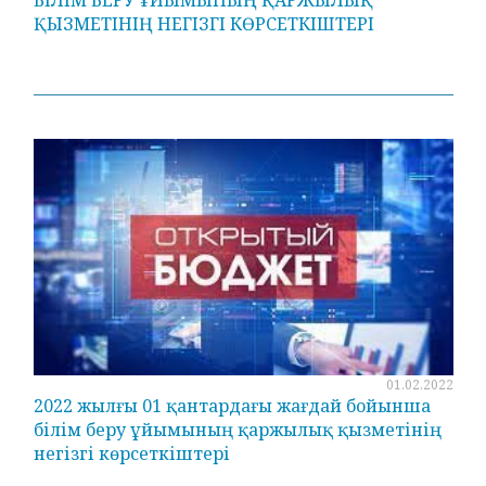
БІЛІМ БЕРУ ҰЙЫМЫНЫҢ ҚАРЖЫЛЫҚ
ҚЫЗМЕТІНІҢ НЕГІЗГІ КӨРСЕТКІШТЕРІ
01.02.2022
2022 жылғы 01 қантардағы жағдай бойынша
білім беру ұйымының қаржылық қызметінің
негізгі көрсеткіштері