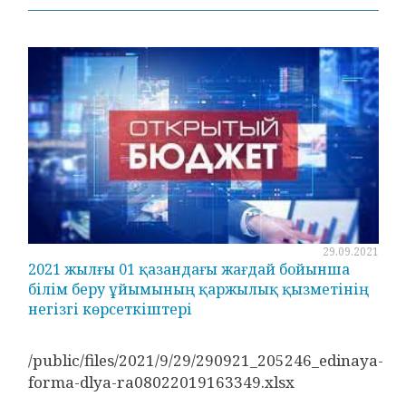
29.09.2021
2021 жылғы 01 қазандағы жағдай бойынша
білім беру ұйымының қаржылық қызметінің
негізгі көрсеткіштері
/public/files/2021/9/29/290921_205246_edinaya-
forma-dlya-ra08022019163349.xlsx