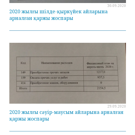
30.09.2020
2020 жылғы шілде-қыркүйек айларына
арналған қаржы жоспары
29.09.2020
2020 жылғы сәуір-маусым айларына арналған
қаржы жоспары