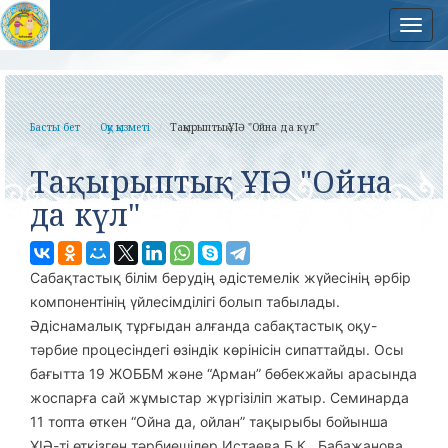
Нав
Басты бет
Оқу қызметі
Тақырыптық ҰІӘ "Ойна да күл"
Тақырыптық ҰІӘ "Ойна
да күл"
Сабақтастық білім берудің әдістемелік жүйесінің әрбір
компонентінің үйлесімділігі болып табылады.
Әдіснамалық тұрғыдан алғанда сабақтастық оқу-
тәрбие процесіндегі өзіндік көрінісін сипаттайды. Осы
бағытта 19 ЖОББМ және “Арман” бөбекжайы арасында
жоспарға сай жұмыстар жүргізіліп жатыр. Семинарда
11 топта өткен “Ойна да, ойлан” тақырыбы бойынша
ҰІӘ-ті өткізген тәрбиешілер Истаева Б.К., Бабажанова