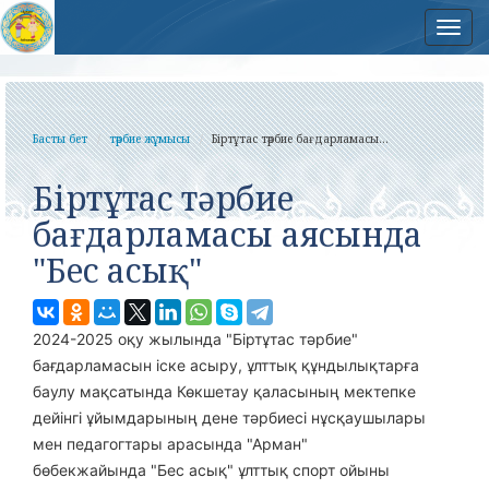
Нав
Басты бет
тәрбие жұмысы
Біртұтас тәрбие бағдарламасы...
Біртұтас тәрбие
бағдарламасы аясында
"Бес асық"
2024-2025 оқу жылында "Біртұтас тәрбие"
бағдарламасын іске асыру, ұлттық құндылықтарға
баулу мақсатында Көкшетау қаласының мектепке
дейінгі ұйымдарының дене тә
рбиесі нұсқаушылары
мен педагогтары арасында "Арман"
бөбекжайында
"Бес асық" ұлттық спорт ойыны