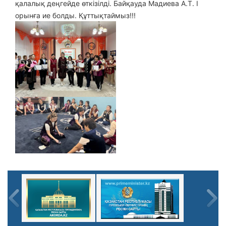
қалалық деңгейде өткізілді. Б
айқау
да Мадиева А.Т.
І
орынға ие болды. Құттықтаймыз!!!