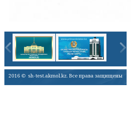
2016 © sh-test.akmol.kz. Все права защищены