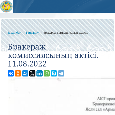
Басты бет
Тамақтану
Бракераж комиссиясының актісі....
Бракераж
комиссиясының актісі.
11.08.2022