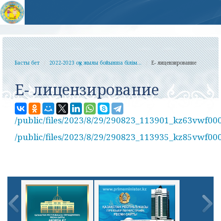
Басты бет
2022-2023 оқу жылы бойынша білім...
Е- лицензирование
Е- лицензирование
/public/files/2023/8/29/290823_113901_kz63vwf00
/public/files/2023/8/29/290823_113935_kz85vwf00