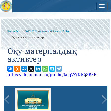
Нав
Басты бет
2023-2024 оқу жылы бойынша білім...
Оқу-материалдық активтер
Оқу-материалдық
активтер
https://cloud.mail.ru/public/kqqV/7KtGjSB5E