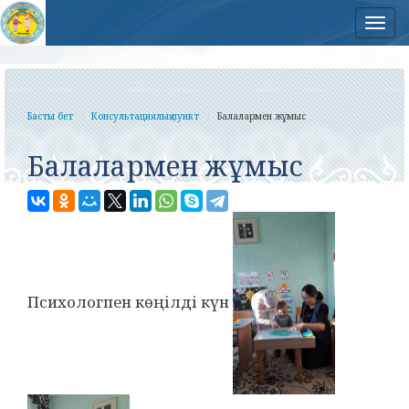
Нав
Басты бет
Консультациялық пункт
Балалармен жұмыс
Балалармен жұмыс
Психологпен көңілді күн