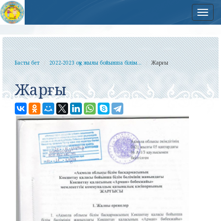
Нав
Басты бет
2022-2023 оқу жылы бойынша білім...
Жарғы
Жарғы