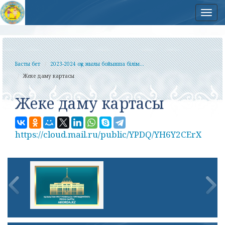
Нав
Басты бет
2023-2024 оқу жылы бойынша білім...
Жеке даму картасы
Жеке даму картасы
https://cloud.mail.ru/public/YPDQ/YH6Y2CErX