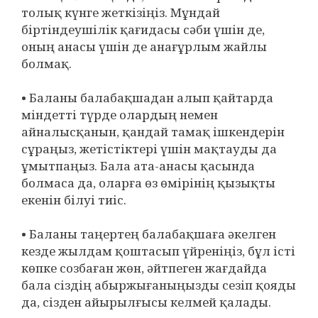
толық күнге жеткізіңіз. Мұндай
біртіндеушілік қағидасы сәби үшін де,
оның анасы үшін де анағұрлым жайлы
болмақ.
• Баланы балабақшадан алып қайтарда
міндетті түрде олардың немен
айналысқанын, қандай тамақ ішкендерін
сұраңыз, жетістіктері үшін мақтауды да
ұмытпаңыз. Бала ата-анасы қасында
болмаса да, оларға өз өмірінің қызықты
екенін білуі тиіс.
• Баланы таңертең балабақшаға әкелген
кезде жылдам қоштасып үйреніңіз, бұл істі
көпке созбаған жөн, әйтпеген жағдайда
бала сіздің абыржығаныңызды сезіп қояды
да, сізден айырылғысы келмей қалады.