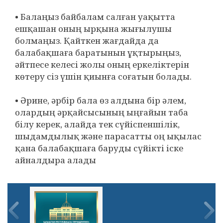
• Балаңыз байбалам салған уақытта
ешқашан оның ырқына жығылушы
болмаңыз. Қайткен жағдайда да
балабақшаға баратынын ұқтырыңыз,
әйтпесе келесі жолы оның еркеліктерін
көтеру сіз үшін қиынға соғатын болады.
• Әрине, әрбір бала өз алдына бір әлем,
олардың әрқайсысының ыңғайын таба
білу керек, алайда тек сүйіспеншілік,
шыдамдылық және парасатты оң ықылас
қана балабақшаға баруды сүйікті іске
айналдыра алады