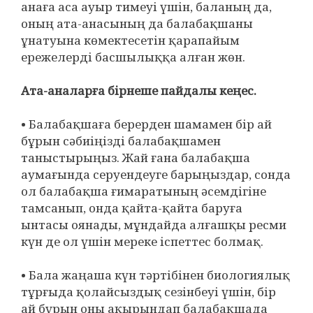
анаға аса ауыр тимеуі үшін, баланың да,
оның ата-анасының да балабақшаны
ұнатуына көмектесетін қарапайым
ережелерді басшылыққа алған жөн.
Ата-аналарға бірнеше пайдалы кеңес.
• Балабақшаға берерден шамамен бір ай
бұрын сәбиіңізді балабақшамен
таныстырыңыз. Жай ғана балабақша
аумағында серуендеуге барыңыздар, сонда
ол балабақша ғимаратының әсемдігіне
тамсанып, онда қайта-қайта баруға
ынтасы оянады, мұндайда алғашқы ресми
күн де ол үшін мереке іспеттес болмақ.
• Бала жаңаша күн тәртібінен биологиялық
тұрғыда қолайсыздық сезінбеуі үшін, бір
ай бұрын оны ақырындап балабақшада