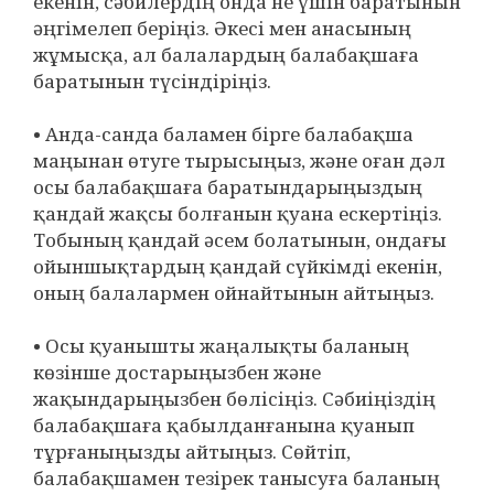
екенін, сәбилердің онда не үшін баратынын
әңгімелеп беріңіз. Әкесі мен анасының
жұмысқа, ал балалардың балабақшаға
баратынын түсіндіріңіз.
• Анда-санда баламен бірге балабақша
маңынан өтуге тырысыңыз, және оған дәл
осы балабақшаға баратындарыңыздың
қандай жақсы болғанын қуана ескертіңіз.
Тобының қандай әсем болатынын, ондағы
ойыншықтардың қандай сүйкімді екенін,
оның балалармен ойнайтынын айтыңыз.
• Осы қуанышты жаңалықты баланың
көзінше достарыңызбен және
жақындарыңызбен бөлісіңіз. Сәбиіңіздің
балабақшаға қабылданғанына қуанып
тұрғаныңызды айтыңыз. Сөйтіп,
балабақшамен тезірек танысуға баланың