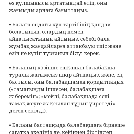
өз құлшынысы артатындай етіп, оны
жағымды арнаға бағыттаңыз.
• Балаға ондағы күн тәртібінің қандай
болатынын, олардың немен
айналысатынын айтыңыз, себебі бала
жұмбақ жағдайларға аттанбауы тиіс және
өзін не күтіп тұрғанын білуі керек.
• Баланың көзінше ешқашан балабақша
туралы жағымсыз пікір айтпаңыз, және, ең
бастысы, оны балабақшамен қорқытпаңыз.
(«тамағыңды ішпесең, балабақшаға
жіберемін»; «мейлі, балабақшада сені
тамақ жеуге жақсылап тұрып үйретеді»
деген секілді).
• Баланы бастапқыда балабақшаға бірнеше
сағатқа әкеліңіз де, кейіннен біртіндеп