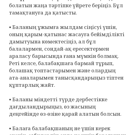
болатын жаңа тәртіпке үйрете беріңіз. Бұл
тамақтануға да қатысты.
• Баланың ұжымға жылдам сіңісуі үшін,
оның қарым-қатынас жасауға бейімділікті
дамытуына көмектесіңіз, ал бұл
балалармен, сондай-ақ ересектермен
араласу барысында ғана мүмкін болмақ.
Реті келсе, балабақшаға бармай тұрып,
болашақ топтастарымен және олардың
ата-аналарымен танысқандарыңыз тіптен
құптарлық жайт.
• Баланы міндетті түрде дербестікке
дағдыландырыңыз, өз жасының
деңгейінде өз-өзіне қарай алатын болсын.
• Балаға балабақшаның не үшін керек