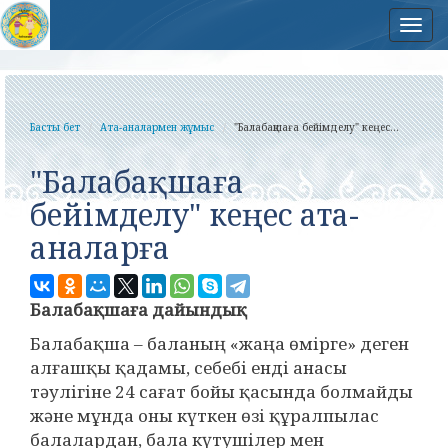
Нав
Басты бет
Ата-аналармен жұмыс
"Балабақшаға бейімделу" кеңес...
"Балабақшаға
бейімделу" кеңес ата-
аналарға
Балабақшаға дайындық
Балабақша – баланың «жаңа өмірге» деген
алғашқы қадамы, себебі енді анасы
тәулігіне 24 сағат бойы қасында болмайды
және мұнда оны күткен өзі құралпылас
балалардан, бала күтушілер мен