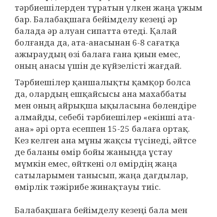
тәрбиешілерден тұратын үлкен жаңа ұжым
бар. Балабақшаға бейімделу кезеңі әр
балада әр алуан сипатта өтеді. Қалай
болғанда да, ата-анасынан 6-8 сағатқа
ажыраудың өзі балаға ғана қиын емес,
оның анасы үшін де күйзелісті жағдай.
Тәрбиешілер қаншалықты қамқор болса
да, олардың ешқайсысы ана махаббаты
мен оның айрықша ықыласына бөлендіре
алмайды, себебі тәрбиешілер «екінші ата-
ана» әрі орта есеппен 15-25 балаға ортақ.
Кез келген ана мұны жақсы түсінеді, әйтсе
де баланы өмір бойы жаныңда ұстау
мүмкін емес, өйткені ол өмірдің жаңа
сатыларымен танысып, жаңа дағдылар,
өмірлік тәжірибе жинақтауы тиіс.
Балабақшаға бейімделу кезеңі бала мен