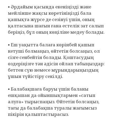
• Әрдайым қасында екеніңізді және
мейлінше жақсы көретініңізді бала
қашықта жүрсе де сезінуі үшін, оның
қалтасына шағын ғана естелік зат салып
беріңіз, бұл оның көңіліне медеу болады.
• Еш уақытта балаға көрінбей қашып
кетуші болмаңыз, өйтетін болсаңыз, ол
сізге сенбейтін болады. Қоштасудың
өздеріңізге тән әдісін ойлап табыңыздар:
беттен сүю немесе мұрындарыңыздың
ұшын түйістіру секілді.
• Балабақшаға баруы үшін баланы
ешқашан да ойыншықтармен «сатып
алуға» тырыспаңыз. Өйтетін болсаңыз,
тағы да балабақша туралы жағымсыз
пікірін қалыптастырасыз.