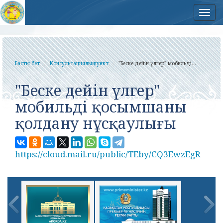
Нав
Басты бет
Консультациялық пункт
"Беске дейін үлгер" мобильді...
"Беске дейін үлгер"
мобильді қосымшаны
қолдану нұсқаулығы
https://cloud.mail.ru/public/TEby/CQ3EwzEgR