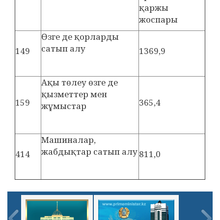
қаржы
жоспары
Өзге де қорларды
сатып алу
149
1369,9
Ақы төлеу өзге де
қызметтер мен
159
365,4
жұмыстар
Машиналар,
жабдықтар сатып алу
414
811,0