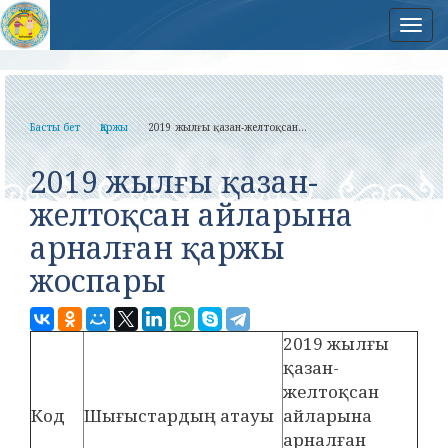
Нав
Басты бет
Қаржы
2019 жылғы қазан-желтоқсан...
2019 жылғы қазан-
желтоқсан айларына
арналған қаржы
жоспары
2019 жылғы
қазан-
желтоқсан
Код
Шығыстардың атауы
айларына
арналған