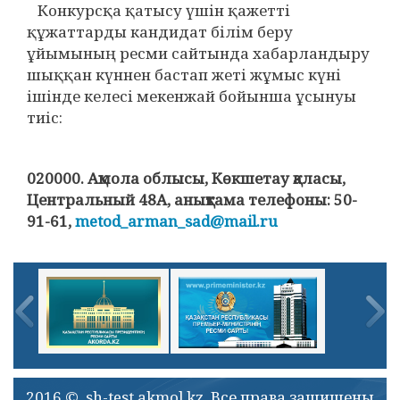
Конкурсқа қатысу үшін қажетті
құжаттарды кандидат білім беру
ұйымының ресми сайтында хабарландыру
шыққан күннен бастап жеті жұмыс күні
ішінде келесі мекенжай бойынша ұсынуы
тиіс:
020000. Ақмола облысы, Көкшетау қаласы,
Центральный 48А, анықтама телефоны: 50-
91-61,
metod_arman_sad@mail.ru
2016 © sh-test.akmol.kz. Все права защищены