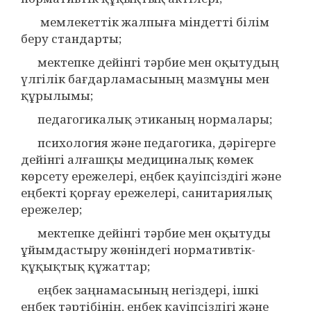
мемлекеттік жалпыға міндетті білім
беру стандарты;
мектепке дейінгі тәрбие мен оқытудың
үлгілік бағдарламасының мазмұны мен
құрылымы;
педагогикалық этиканың нормалары;
психология және педагогика, дәрігерге
дейінгі алғашқы медициналық көмек
көрсету ережелері, еңбек қауіпсіздігі және
еңбекті қорғау ережелері, санитариялық
ережелер;
мектепке дейінгі тәрбие мен оқытуды
ұйымдастыру жөніндегі нормативтік-
құқықтық құжаттар;
еңбек заңнамасының негіздері, ішкі
еңбек тәртібінің, еңбек қауіпсіздігі және