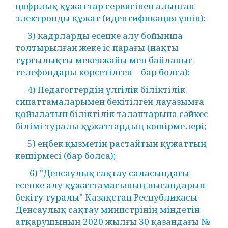
цифрлық құжаттар сервисінен алынған
электронды құжат (идентификация үшін);
3) кадрларды есепке алу бойынша
толтырылған жеке іс парағы (нақты
тұрғылықты мекенжайы мен байланыс
телефондары көрсетілген – бар болса);
4) Педагогтердің үлгілік біліктілік
сипаттамаларымен бекітілген лауазымға
қойылатын біліктілік талаптарына сәйкес
білімі туралы құжаттардың көшірмелері;
5) еңбек қызметін растайтын құжаттың
көшірмесі (бар болса);
6) "Денсаулық сақтау саласындағы
есепке алу құжаттамасының нысандарын
бекіту туралы" Қазақстан Республикасы
Денсаулық сақтау министрінің міндетін
атқарушының 2020 жылғы 30 қазандағы №