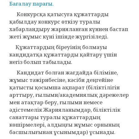
Бағалау парағы.
Конкурсқа қатысуға құжаттарды
қабылдау конкурс өткізу туралы
хабарландыру жарияланған күннен бастап
жеті жұмыс күні ішінде жүргізіледі.
Құжаттардың біреуінің болмауы
кандидатқа құжаттарды қайтару үшін
негіз болып табылады.
Кандидат болған жағдайда біліміне,
жұмыс тәжірибесіне, кәсіби деңгейіне
қатысты қосымша ақпарат (біліктілігін
арттыру, ғылыми/академиялық дәрежелер
мен атақтар беру, ғылыми немесе
әдістемелік Жарияланымдар, біліктілік
санаттары туралы құжаттардың
көшірмелері, алдыңғы жұмыс орнының
басшылығынан ұсынымдар) ұсынады.