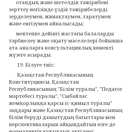
отандық және шетелдік тәжірибені
зерттеу негізінде үздік тәжірибелерді
зерделеумен, жинақтаумен, таратумен
және енгізумен айналысады;
мектепке дейінгі жастағы балаларды
тәрбиелеу және оқыту мәселелері бойынша
ата-аналарға консультациялық көмекті
жүзеге асырады.
19. Білуге тиіс:
Қазақстан Республикасының
Конституциясы, Қазақстан
Республикасының "Білім туралы", "Педагог
мәртебесі туралы", "Сыбайлас
жемқорлыққа қарсы іс-қимыл туралы"
заңдары және Қазақстан Республикасының
білім беруді дамытудың бағыттары мен
перспективаларын айқындайтын өзге де
нормативтік құқықтық актілері;