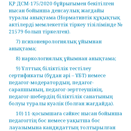
ҚР ДСМ-175/2020 бұйрығымен бекітілген
нысан бойынша денсаулық жағдайы
туралы анықтама (Нормативтік құқықтық
актілерді мемлекеттік тіркеу тізілімінде №
21579 болып тіркелген).
7) психоневрологиялық ұйымнан
анықтама;
8) наркологиялық ұйымнан анықтама;
9) Ұлттық біліктілік тестілеу
сертификаты (бұдан әрі – ҰБТ) немесе
педагог-модератордың, педагог-
сарапшының, педагог-зерттеушінің,
педагог-шебердің біліктілік санатының
болуы туралы куәлік (болған жағдайда).
10) 11-қосымшаға сәйкес нысан бойынша
педагогтің бос немесе уақытша бос
лауазымына кандидаттың толтырылған