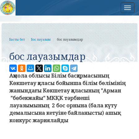
Нав
Басты бет
Бос лауазым
бос лауазымдар
бос лауазымдар
Ақмола
облысы
Білім
басқармасының
Көкшетау
қаласы
бойынша
білім
бөлімінің
жанындағы
Көкшетау
қаласының
"
Арман
"
бөбекжайы
"
МКҚК
тәрбиеші
лауазымының
2
бос
орнына
(
бала күту
демалысына кетуіне байланысты
)
ашық
конкурс
жариялайды