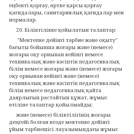
еңбекті қорғау, өртке қарсы қорғау
қағидалары, санитариялық қағидалар мен
нормалар.
20. Біліктілікке қойылатын талаптар:
"Мектепке дейінгі тәрбие және оқыту"
бағыты бойынша жоғары және (немесе)
жоғары оқу орнынан кейінгі немесе
техникалық және кәсіптік педагогикалық
білім немесе жоғары және (немесе) жоғары
оқу орнынан кейінгі және (немесе)
техникалық және кәсіптік педагогикалық
білім немесе педагогикалық қайта
даярлығын растайтын құжат, жұмыс
өтіліне талаптар қойылмайды;
және (немесе) біліктілігінің жоғары
деңгейі болған кезде мектепке дейінгі
ұйым тәрбиешісі лауазымындағы жұмыс