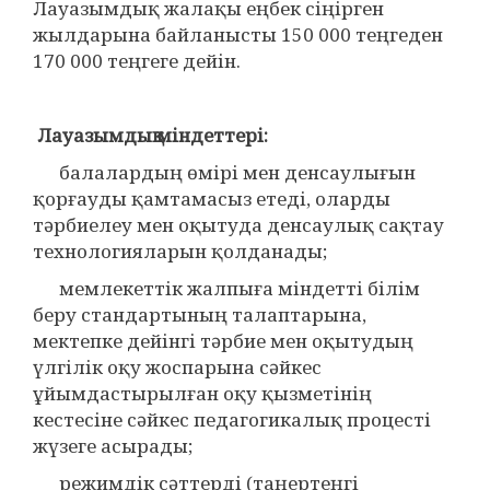
Лауазымдық жалақы еңбек сіңірген
жылдарына байланысты 150 000 теңгеден
170 000 теңгеге дейін.
Лауазымдық
міндеттері
:
балалардың өмірі мен денсаулығын
қорғауды қамтамасыз етеді, оларды
тәрбиелеу мен оқытуда денсаулық сақтау
технологияларын қолданады;
мемлекеттік жалпыға міндетті білім
беру стандартының талаптарына,
мектепке дейінгі тәрбие мен оқытудың
үлгілік оқу жоспарына сәйкес
ұйымдастырылған оқу қызметінің
кестесіне сәйкес педагогикалық процесті
жүзеге асырады;
режимдік сәттерді (таңертеңгі