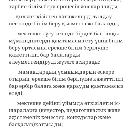
тәрбие-білім беру процесін жоспарлайды;
қол жеткізілген нәтижелерді талдау
негізінде білім беру қызметін жобалайды;
мектепке түсу кезінде бірдей бастапқы
мүмкіндіктерді қамтамасыз ету үшін білім
беру ортасына ерекше білім берілуіне
қажеттілігі бар балаларды
әлеуметтендіруді жүзеге асырады;
мамандардың ұсынымдарын ескере
отырып, ерекше білім берілуіне қажеттілігі
бар әрбір балаға жеке қарауды қамтамасыз
етеді;
мектепке дейінгі ұйымда өткізілетін іс-
шараларға (кеңестер, педагогикалық және
әдістемелік кеңестер, конкурстар және
басқалар)қатысады;