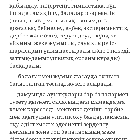
қабылдау, таңертеңгі гимнастика, күн
ішінде тамақ ішу, балалар іс-әрекетін
(ойын, шығармашылық, танымдық,
қозғалыс, бейнелеу, еңбек, эксперименттік,
дербес және өзге), серуендеуді, күндізгі
ұйқыны, жеке жұмысты, сауықтыру іс-
шараларын ұйымдастырады және өткізеді,
заттық-дамытушылық ортаны құрады)
басқарады;
балалармен жұмыс жасауда тұлғаға
бағытталған тәсілді жүзеге асырады;
дамуында ауытқулары бар балалармен
түзету қызметі саласындағы мамандарға
көмек көрсетеді, мектепке дейінгі тәрбие
мен оқытудың үлгілік оқу бағдарламасын,
оқу-әдістемелік әдебиетті зерделеу
негізінде және топ балаларының жеке
білім беру қажеттіліктерін ескере отырып,