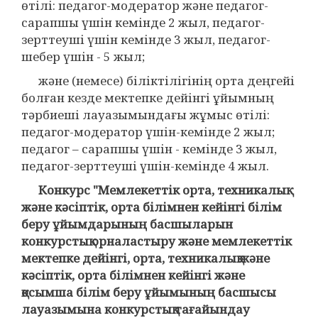
өтілі: педагог-модератор және педагог-
сарапшы үшін кемінде 2 жыл, педагог-
зерттеуші үшін кемінде 3 жыл, педагог-
шебер үшін - 5 жыл;
және (немесе) біліктілігінің орта деңгейі
болған кезде мектепке дейінгі ұйымның
тәрбиеші лауазымындағы жұмыс өтілі:
педагог-модератор үшін-кемінде 2 жыл;
педагог – сарапшы үшін - кемінде 3 жыл,
педагог-зерттеуші үшін-кемінде 4 жыл.
Конкурс "Мемлекеттік орта, техникалық
және кәсіптік, орта білімнен кейінгі білім
беру ұйымдарының басшыларын
конкурстық орналастыру және мемлекеттік
мектепке дейінгі, орта, техникалық және
кәсіптік, орта білімнен кейінгі және
қосымша білім беру ұйымының басшысы
лауазымына конкурстық тағайындау