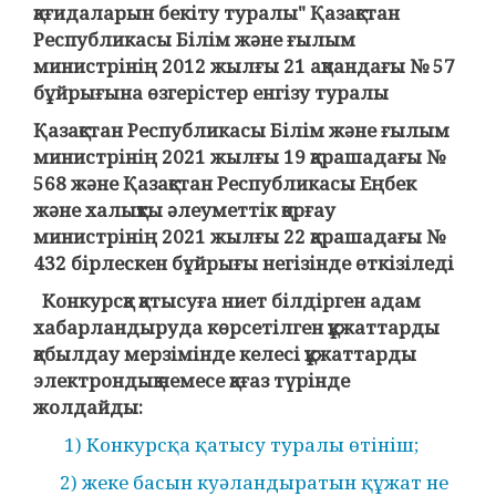
қағидаларын бекіту туралы" Қазақстан
Республикасы Білім және ғылым
министрінің 2012 жылғы 21 ақпандағы № 57
бұйрығына өзгерістер енгізу туралы
Қазақстан Республикасы Білім және ғылым
министрінің 2021 жылғы 19 қарашадағы №
568 және Қазақстан Республикасы Еңбек
және халықты әлеуметтік қорғау
министрінің 2021 жылғы 22 қарашадағы №
432 бірлескен бұйрығы негізінде өткізіледі
Конкурсқа қатысуға ниет білдірген адам
хабарландыруда көрсетілген құжаттарды
қабылдау мерзімінде келесі құжаттарды
электрондық немесе қағаз түрінде
жолдайды:
1) Конкурсқа қатысу туралы өтініш;
2) жеке басын куәландыратын құжат не