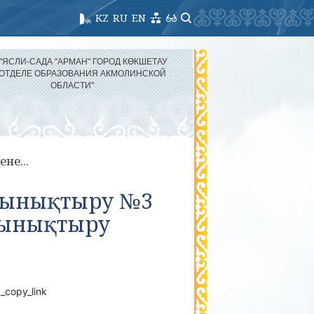
KZ
RU
EN
 "ЯСЛИ-САДА "АРМАН" ГОРОД КӨКШЕТАУ
 ОТДЕЛЕ ОБРАЗОВАНИЯ АКМОЛИНСКОЙ
ОБЛАСТИ"
не...
 шынықтыру №3
шынықтыру
_copy_link