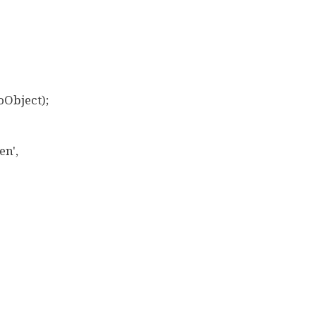
Object);
n',