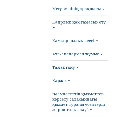
Меңгерушінің парақшасы
Кадрлық қамтамасыз ету
Қамқоршылық кеңесі
Ата-аналармен жұмыс
Тамақтану
Қаржы
"Мемлекеттік қызметтер
көрсету саласындағы
қызмет туралы есептерді
жария талқылау"