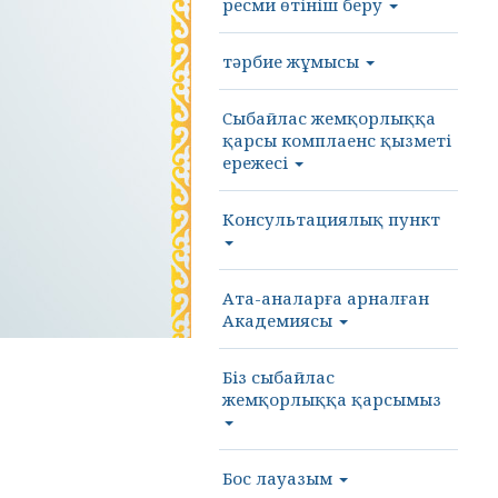
ресми өтініш беру
тәрбие жұмысы
Cыбайлас жемқорлыққа
қарсы комплаенс қызметі
ережесі
Консультациялық пункт
Ата-аналарға арналған
Академиясы
Біз сыбайлас
жемқорлыққа қарсымыз
Бос лауазым