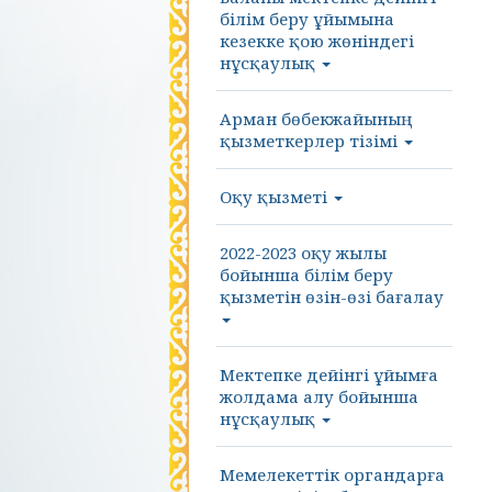
білім беру ұйымына
кезекке қою жөніндегі
нұсқаулық
Арман бөбекжайының
қызметкерлер тізімі
Оқу қызметі
2022-2023 оқу жылы
бойынша білім беру
қызметін өзін-өзі бағалау
Мектепке дейінгі ұйымға
жолдама алу бойынша
нұсқаулық
Мемелекеттік органдарға