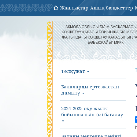
Жаңалықтар
Ашық бюджеттер
АҚМОЛА ОБЛЫСЫ БІЛІМ БАСҚАРМАС
КӨКШЕТАУ ҚАЛАСЫ БОЙЫНША БІЛІМ БӨЛ
ЖАНЫНДАҒЫ КӨКШЕТАУ ҚАЛАСЫНЫҢ "
БӨБЕКЖАЙЫ" МКҚК
Төлқұжат
Балаларды ерте жастан
дамыту
2024-2025 оқу жылы
бойынша өзін-өзі бағалау
Баланы мектепке дейінгі