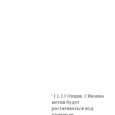
' } }, { // Опции. // Иконка
метки будет
растягиваться под
размер ее