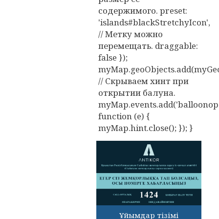
содержимого. preset:
'islands#blackStretchyIcon',
// Метку можно
перемещать. draggable:
false });
myMap.geoObjects.add(myGeo
// Скрываем хинт при
открытии балуна.
myMap.events.add('balloonope
function (e) {
myMap.hint.close(); }); }
Ұйымдар тізімі