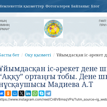
Мемлекеттік қызметтер
Фотогалерея
Байланыс
Блог
ЫНЫҢ
ГККП
ІМІНІҢ
ПРИ
АРМАН"
Басты бет
Оқу қызметі
Ұйымдасқан іс-әрекет де
Ұйымдасқан іс-әрекет дене
“Аққу” ортаңғы тобы. Дене 
нұсқаушысы Мадиева А.Т
https://www.instagram.com/reel/CnBV8msqVPs/?utm_source=ig_web