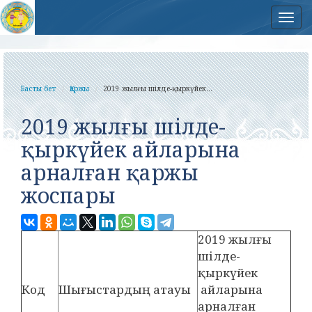
Нав
Басты бет
Қаржы
2019 жылғы шілде-қыркүйек...
2019 жылғы шілде-
қыркүйек айларына
арналған қаржы
жоспары
2019 жылғы
шілде-
қыркүйек
Код
Шығыстардың атауы
айларына
арналған