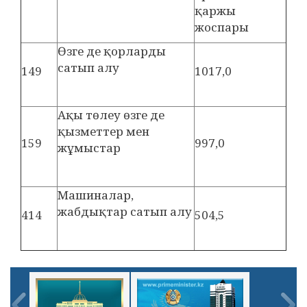
қаржы
жоспары
Өзге де қорларды
сатып алу
149
1017,0
Ақы төлеу өзге де
қызметтер мен
159
997,0
жұмыстар
Машиналар,
жабдықтар сатып алу
414
504,5