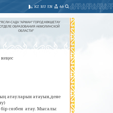
KZ
RU
EN
 "ЯСЛИ-САДА "АРМАН" ГОРОД КӨКШЕТАУ
 ОТДЕЛЕ ОБРАЗОВАНИЯ АКМОЛИНСКОЙ
ОБЛАСТИ"
 кеңес
дың атауларын атауын,дене
лу)
 бір сөзбен атау. Мысалы: