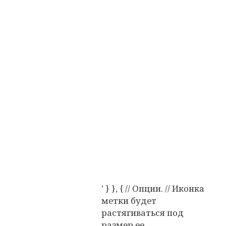
' } }, { // Опции. // Иконка
метки будет
растягиваться под
размер ее