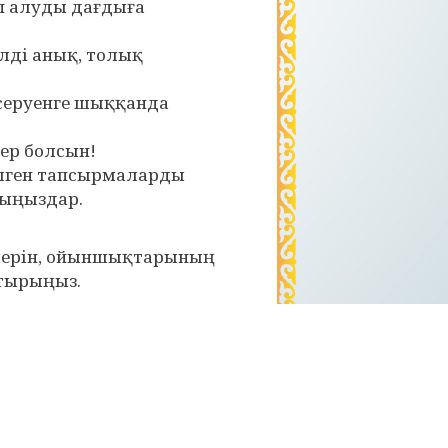
п алуды дағдыға
ілді анық, толық
 серуенге шыққанда
ер болсын!
лген тапсырмаларды
рыңыздар.
елерін, ойыншықтарының
отырыңыз.