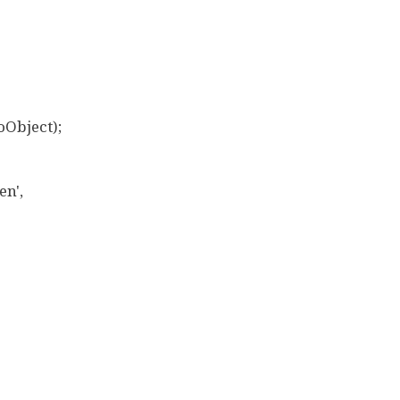
Object);
n',