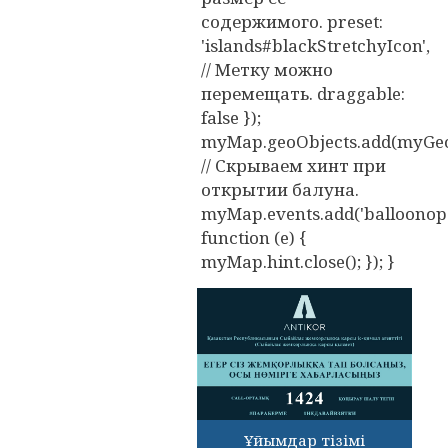
содержимого. preset:
'islands#blackStretchyIcon',
// Метку можно
перемещать. draggable:
false });
myMap.geoObjects.add(myGeo
// Скрываем хинт при
открытии балуна.
myMap.events.add('balloonope
function (e) {
myMap.hint.close(); }); }
Ұйымдар тізімі