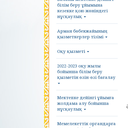
білім беру ұйымына
кезекке қою жөніндегі
нұсқаулық
Арман бөбекжайының
қызметкерлер тізімі
Оқу қызметі
2022-2023 оқу жылы
бойынша білім беру
қызметін өзін-өзі бағалау
Мектепке дейінгі ұйымға
жолдама алу бойынша
нұсқаулық
Мемелекеттік органдарға