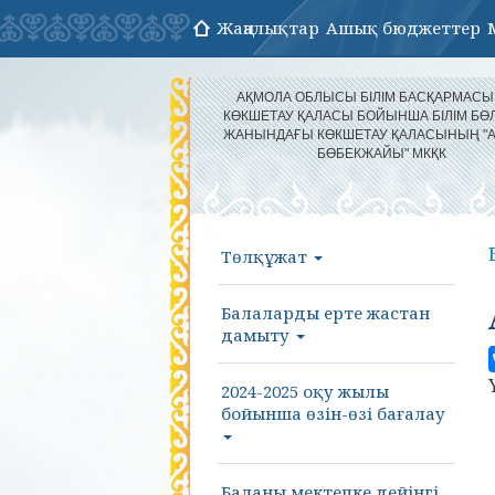
Жаңалықтар
Ашық бюджеттер
АҚМОЛА ОБЛЫСЫ БІЛІМ БАСҚАРМАС
КӨКШЕТАУ ҚАЛАСЫ БОЙЫНША БІЛІМ БӨЛ
ЖАНЫНДАҒЫ КӨКШЕТАУ ҚАЛАСЫНЫҢ "
БӨБЕКЖАЙЫ" МКҚК
Төлқұжат
Балаларды ерте жастан
дамыту
2024-2025 оқу жылы
бойынша өзін-өзі бағалау
Баланы мектепке дейінгі