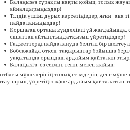
Балаңызға сұрақты нақты қойып, толық жауа
айналдырыңыздар!
Тілдік үлгіні дұрыс көрсетіңіздер, яғни ана т
пайдаланыңыздар!
Қоршаған ортаны күнделікті үй жағдайында,
сипаттап айтып,тыңдатқызып үйретіңіздер!
Гаджеттерді пайдалануда белгілі бір шектеул
Бөбекжайда өткен тақырыптар бойынша бері
уақытында орындап, әрдайым қайталап оты
Балаңызға өз есімін, тегін, мекен жайын;
-отбасы мүшелерінің толық есімдерін, дене мүш
атауларын, үйретіңіз және әрдайым қайталатып 