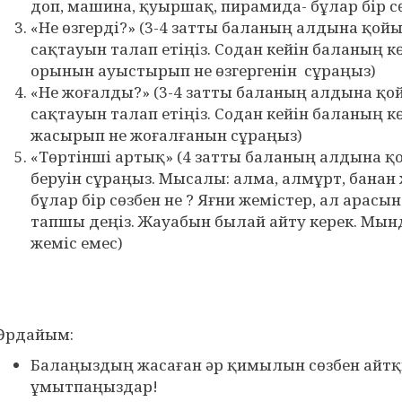
доп, машина, қуыршақ, пирамида- бұлар бір сө
«Не өзгерді?» (3-4 затты баланың алдына қойы
сақтауын талап етіңіз. Содан кейін баланың к
орынын ауыстырып не өзгергенін сұраңыз)
«Не жоғалды?» (3-4 затты баланың алдына қой
сақтауын талап етіңіз. Содан кейін баланың к
жасырып не жоғалғанын сұраңыз)
«Төртінші артық» (4 затты баланың алдына қо
беруін сұраңыз. Мысалы: алма, алмұрт, банан 
бұлар бір сөзбен не ? Яғни жемістер, ал арасы
тапшы деңіз. Жауабын былай айту керек. Мынд
жеміс емес)
Әрдайым:
Балаңыздың жасаған әр қимылын сөзбен айт
ұмытпаңыздар!