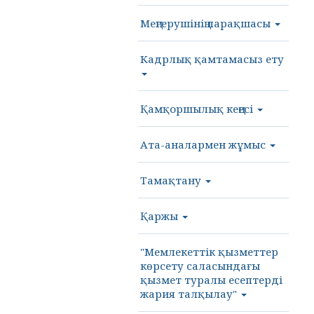
Меңгерушінің парақшасы
Кадрлық қамтамасыз ету
Қамқоршылық кеңесі
Ата-аналармен жұмыс
Тамақтану
Қаржы
"Мемлекеттік қызметтер
көрсету саласындағы
қызмет туралы есептерді
жария талқылау"