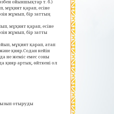
збен ойыншықтар т. б.)
п, мұқият қарап, есіне
өзін жұмып, бір заттың
ып, мұқият қарап, есіне
өзін жұмып, бір затты
йып, мұқият қарап, атап
және қияр.Содан кейін
нда не жеміс емес соны
а қияр артық, өйткені ол
қызып отыруды