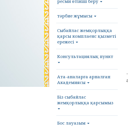
ресми өтініш беру
тәрбие жұмысы
Cыбайлас жемқорлыққа
қарсы комплаенс қызметі
ережесі
Консультациялық пункт
Ата-аналарға арналған
Академиясы
Біз сыбайлас
жемқорлыққа қарсымыз
Бос лауазым