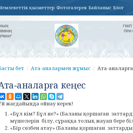
Мемлекеттік қызметтер
Фотогалерея
Байланыс
Блог
ЫНЫҢ
ГККП
ІМІНІҢ
ПРИ
АРМАН"
Басты бет
Ата-аналармен жұмыс
Ата-аналарға
Ата-аналарға кеңес
Үй жағдайында ойнау керек!
«Бұл кім? Бұл не?» (Баланы қоршаған заттар
мүшелерін білу, сұраққа толық жауап бере бі
«Бір сөзбен атау» (Баланы қоршаған заттарды