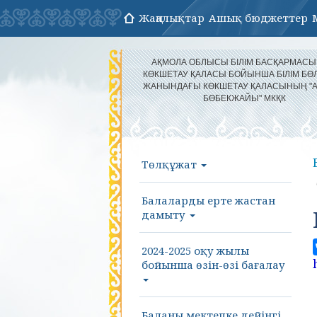
Жаңалықтар
Ашық бюджеттер
АҚМОЛА ОБЛЫСЫ БІЛІМ БАСҚАРМАС
КӨКШЕТАУ ҚАЛАСЫ БОЙЫНША БІЛІМ БӨЛ
ЖАНЫНДАҒЫ КӨКШЕТАУ ҚАЛАСЫНЫҢ "
БӨБЕКЖАЙЫ" МКҚК
Төлқұжат
Балаларды ерте жастан
дамыту
2024-2025 оқу жылы
бойынша өзін-өзі бағалау
Баланы мектепке дейінгі