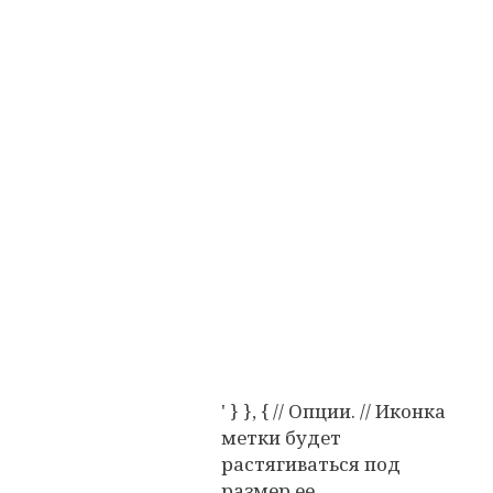
' } }, { // Опции. // Иконка
метки будет
растягиваться под
размер ее