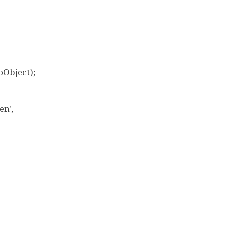
Object);
n',