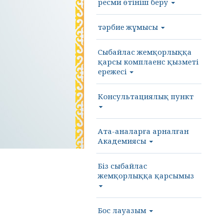
ресми өтініш беру
тәрбие жұмысы
Cыбайлас жемқорлыққа
қарсы комплаенс қызметі
ережесі
Консультациялық пункт
Ата-аналарға арналған
Академиясы
Біз сыбайлас
жемқорлыққа қарсымыз
Бос лауазым