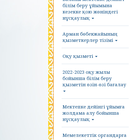
білім беру ұйымына
кезекке қою жөніндегі
нұсқаулық
Арман бөбекжайының
қызметкерлер тізімі
Оқу қызметі
2022-2023 оқу жылы
бойынша білім беру
қызметін өзін-өзі бағалау
Мектепке дейінгі ұйымға
жолдама алу бойынша
нұсқаулық
Мемелекеттік органдарға