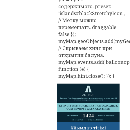
содержимого. preset:
'islands#blackStretchyIcon',
// Метку можно
перемещать. draggable:
false });
myMap.geoObjects.add(myGeo
// Скрываем хинт при
открытии балуна.
myMap.events.add('balloonope
function (e) {
myMap.hint.close(); }); }
Ұйымдар тізімі