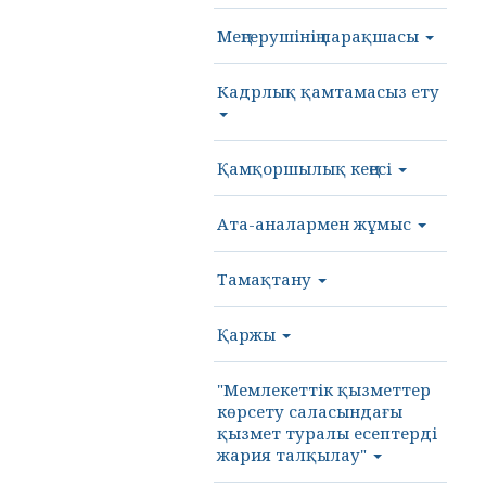
Меңгерушінің парақшасы
Кадрлық қамтамасыз ету
Қамқоршылық кеңесі
Ата-аналармен жұмыс
Тамақтану
Қаржы
"Мемлекеттік қызметтер
көрсету саласындағы
қызмет туралы есептерді
жария талқылау"