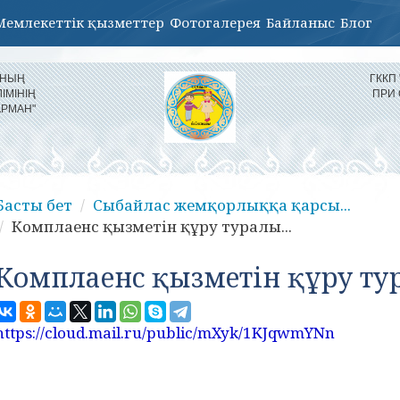
Мемлекеттік қызметтер
Фотогалерея
Байланыс
Блог
ЫНЫҢ
ГККП
ІМІНІҢ
ПРИ
АРМАН"
Басты бет
Cыбайлас жемқорлыққа қарсы...
Комплаенс қызметін құру туралы...
Комплаенс қызметін құру т
https://cloud.mail.ru/public/mXyk/1KJqwmYNn