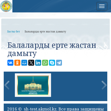
Нав
Басты бет
Балаларды ерте жастан дамыту
Балаларды ерте жастан
дамыту
2016 © sh-test.akmol.kz. Все права защищены