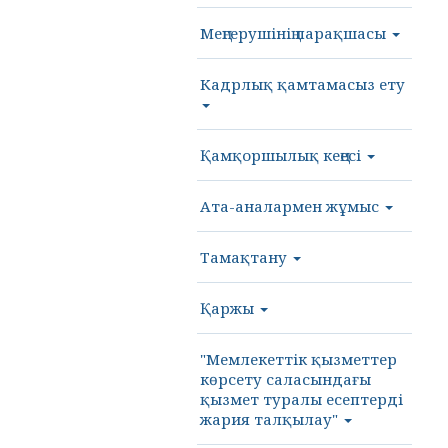
Меңгерушінің парақшасы
Кадрлық қамтамасыз ету
Қамқоршылық кеңесі
Ата-аналармен жұмыс
Тамақтану
Қаржы
"Мемлекеттік қызметтер
көрсету саласындағы
қызмет туралы есептерді
жария талқылау"