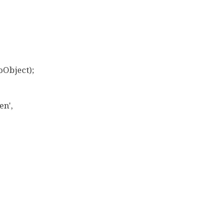
Object);
n',