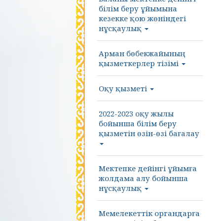
білім беру ұйымына
кезекке қою жөніндегі
нұсқаулық
Арман бөбекжайының
қызметкерлер тізімі
Оқу қызметі
2022-2023 оқу жылы
бойынша білім беру
қызметін өзін-өзі бағалау
Мектепке дейінгі ұйымға
жолдама алу бойынша
нұсқаулық
Мемелекеттік органдарға