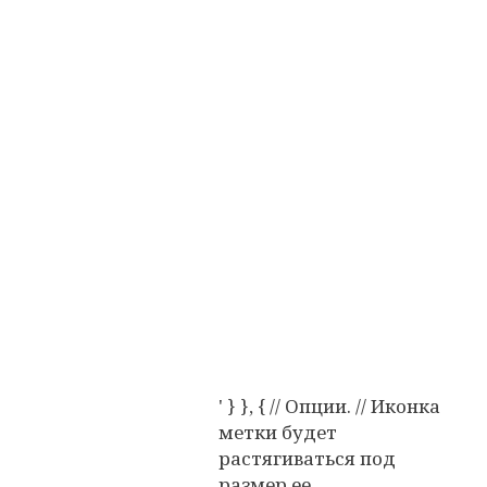
' } }, { // Опции. // Иконка
метки будет
растягиваться под
размер ее