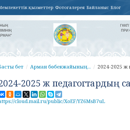
Мемлекеттік қызметтер
Фотогалерея
Байланыс
Блог
ЫНЫҢ
ГККП
ІМІНІҢ
ПРИ
АРМАН"
Басты бет
Арман бөбекжайының...
2024-2025 ж
2024-2025 ж педагогтардың с
https://cloud.mail.ru/public/XoEF/YZ6MsB7uL