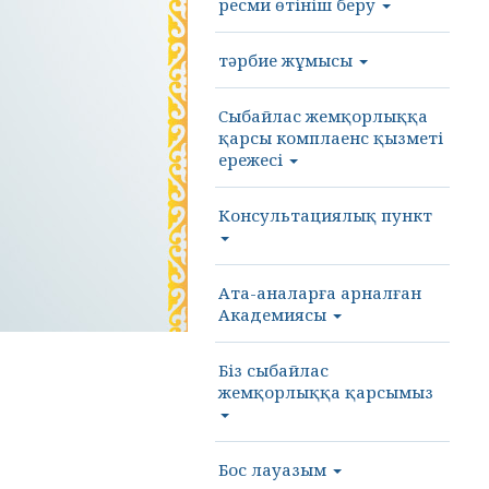
ресми өтініш беру
тәрбие жұмысы
Cыбайлас жемқорлыққа
қарсы комплаенс қызметі
ережесі
Консультациялық пункт
Ата-аналарға арналған
Академиясы
Біз сыбайлас
жемқорлыққа қарсымыз
Бос лауазым