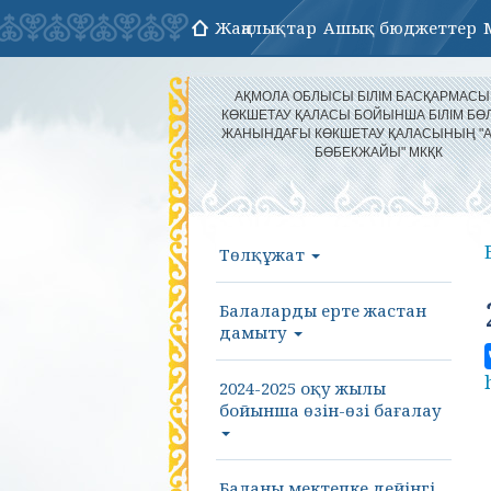
Жаңалықтар
Ашық бюджеттер
АҚМОЛА ОБЛЫСЫ БІЛІМ БАСҚАРМАС
КӨКШЕТАУ ҚАЛАСЫ БОЙЫНША БІЛІМ БӨЛ
ЖАНЫНДАҒЫ КӨКШЕТАУ ҚАЛАСЫНЫҢ "
БӨБЕКЖАЙЫ" МКҚК
Төлқұжат
Балаларды ерте жастан
дамыту
2024-2025 оқу жылы
бойынша өзін-өзі бағалау
Баланы мектепке дейінгі