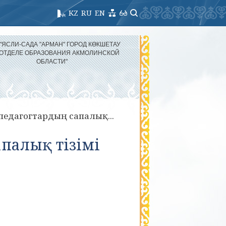
KZ
RU
EN
 "ЯСЛИ-САДА "АРМАН" ГОРОД КӨКШЕТАУ
 ОТДЕЛЕ ОБРАЗОВАНИЯ АКМОЛИНСКОЙ
ОБЛАСТИ"
 педагогтардың сапалық...
апалық тізімі