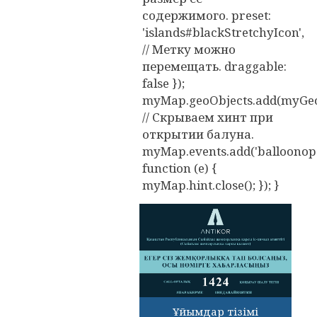
содержимого. preset:
'islands#blackStretchyIcon',
// Метку можно
перемещать. draggable:
false });
myMap.geoObjects.add(myGeo
// Скрываем хинт при
открытии балуна.
myMap.events.add('balloonope
function (e) {
myMap.hint.close(); }); }
Ұйымдар тізімі