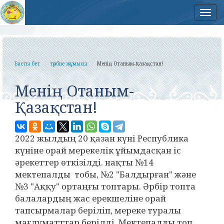
Нав
Басты бет
тәрбие жұмысы
Менің Отаным-Қазақстан!
Менің Отаным-
Қазақстан!
2022 жылдың 20 қазан күні Республика
күніне орай мерекелік ұйымдасқан іс
әрекеттер өткізілді. нақты №14
мектепалды тобы, №2 "Балдырған" және
№3 "Аққу" ортаңғы топтары. Әрбір топта
балалардың жас ерекшеліне орай
тапсырмалар беріліп, мереке туралы
мағлұматттар берілді. Мектепалды топ