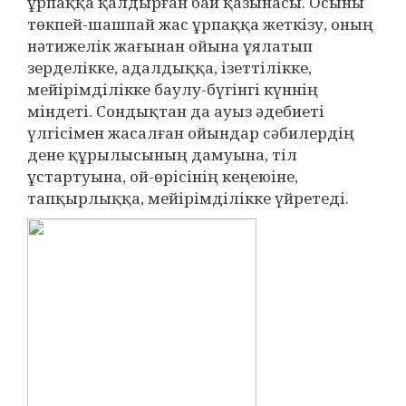
ұрпаққа қалдырған бай қазынасы. Осыны
төкпей-шашпай жас ұрпаққа жеткізу, оның
нәтижелік жағынан ойына ұялатып
зерделікке, адалдыққа, ізеттілікке,
мейірімділікке баулу-бүгінгі күннің
міндеті. Сондықтан да ауыз әдебиеті
үлгісімен жасалған ойындар сәбилердің
дене құрылысының дамуына, тіл
ұстартуына, ой-өрісінің кеңеюіне,
тапқырлыққа, мейірімділікке үйретеді.