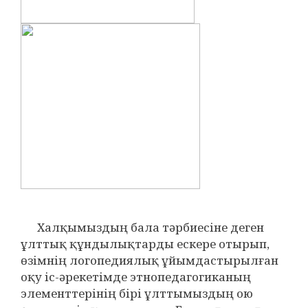
Халқымыздың бала тәрбиесіне деген
ұлттық құндылықтарды ескере отырып,
өзімнің логопедиялық ұйымдастырылған
оқу іс-әрекетімде этнопедагогиканың
элементтерінің бірі ұлттымыздың ою