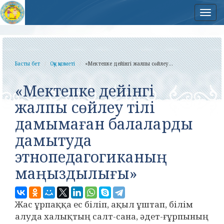
Нав
Басты бет
Оқу қызметі
«Мектепке дейінгі жалпы сөйлеу...
«Мектепке дейінгі
жалпы сөйлеу тілі
дамымаған балаларды
дамытуда
этнопедагогиканың
маңыздылығы»
Жас ұрпаққа ес біліп, ақыл ұштап, білім
алуда халықтың салт-сана, әдет-ғұрпының