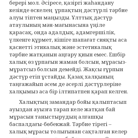
берері мол. Әсіресе, қазіргі жаһандану
кезінде өскелең ұрпақтың дәстүрлі тәрбие
алуы тіптен маңызды. Ұлттық дәстүр
атаулының мән-мағынасына үңіле
қарасақ, онда адалдық, адамгершілік,
үлкенге құрмет, кішіге шапағат сияқты аса
қасиетті этикалық және эстетикалық
тәрбие жатқанын аңғару қиын емес. Ешбір
халық өз ұрпағын жаман болсын, мұрасыз-
мұратсыз болсын демейді. Жақсы ғұрпын
дәстүр етіп ұстайды. Қазақ халқының
таңғажайып әсем де әсерлі дәстүрлеріне
халқымыз аса бір ілтипатпен қарап келген.
Халықтың замандар бойы қалыптасып
ауыздан ауызға тарап келе жатқан бай
мұрасын таныстырудың алғашқы
баспалдағы-бөбекжай. Тәрбие тірегі –
халық мұрасы толығынан сақталған келер