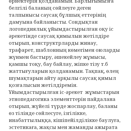
өрнектерін қолданамын. Барлығымызға
белгілі баланың сөйлеуге деген
талпынысы саусақ бұлшық еттерінің
дамуына байланысты. Сондықтан
логопедиялық ұйымдастырылған оқу іс
әрекетінде саусақ қимылын жетілдіре
отырып, конструктрларды жинау,
трафарет, шаблонның көмегімен оюларды
жүнмен бастыру, әшекейлеу жұмысы,
қамшы тоқу, бау байлау, жіпке тізу т.б
жаттығуларын қолданамын. Тақпақ, өлең
шумақтарын айту арқылы саусақ қимыл
қозғалысын жетілдіремін.
Ұйымдастырылған іс-әрекет жұмыстарын
этнопедагогика элементтерін пайдалана
отырып, жүйелі түрде жоспарлау, баланы
өз тілінде сөйлесуге, ізгілікке,
инабаттылыққа, кішіпейілділікке баулуға,
эстетикаға, жақсы мен жаманды ажырата