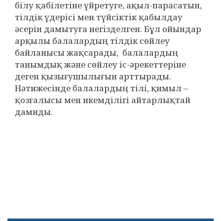
білу қабілетіне үйретуге, ақыл-парасатын,
тілдік үдерісі мен түйсіктік қабылдау
әсерін дамытуға негізделген. Бұл ойындар
арқылы балалардың тілдік сөйлеу
байланысы жақсарады, балалардың
танымдық және сөйлеу іс-әрекеттеріне
деген қызығушылығын арттырады.
Нәтижесінде балалардың тілі, қимыл –
қозғалысы мен икемділігі айтарлықтай
дамиды.