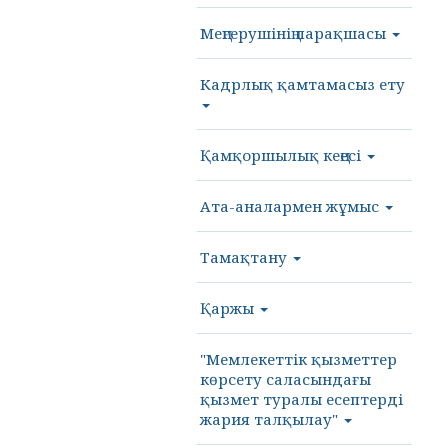
Меңгерушінің парақшасы
Кадрлық қамтамасыз ету
Қамқоршылық кеңесі
Ата-аналармен жұмыс
Тамақтану
Қаржы
"Мемлекеттік қызметтер
көрсету саласындағы
қызмет туралы есептерді
жария талқылау"