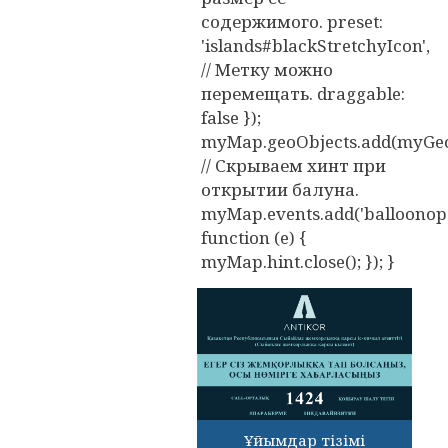
содержимого. preset:
'islands#blackStretchyIcon',
// Метку можно
перемещать. draggable:
false });
myMap.geoObjects.add(myGeo
// Скрываем хинт при
открытии балуна.
myMap.events.add('balloonope
function (e) {
myMap.hint.close(); }); }
Ұйымдар тізімі