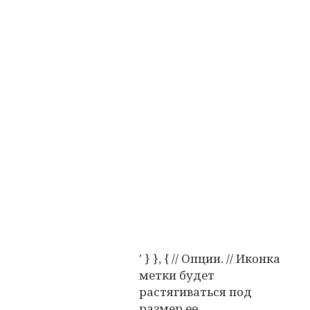
' } }, { // Опции. // Иконка
метки будет
растягиваться под
размер ее