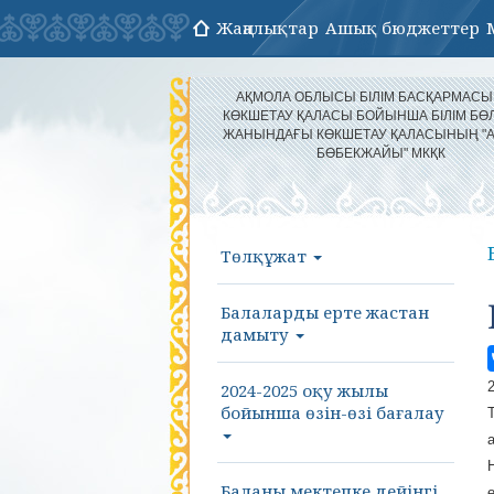
Жаңалықтар
Ашық бюджеттер
АҚМОЛА ОБЛЫСЫ БІЛІМ БАСҚАРМАС
КӨКШЕТАУ ҚАЛАСЫ БОЙЫНША БІЛІМ БӨЛ
ЖАНЫНДАҒЫ КӨКШЕТАУ ҚАЛАСЫНЫҢ "
БӨБЕКЖАЙЫ" МКҚК
Төлқұжат
Балаларды ерте жастан
дамыту
2024-2025 оқу жылы
бойынша өзін-өзі бағалау
Баланы мектепке дейінгі