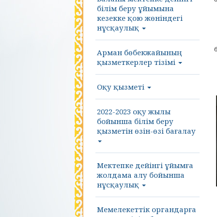
білім беру ұйымына
кезекке қою жөніндегі
нұсқаулық
Арман бөбекжайының
қызметкерлер тізімі
Оқу қызметі
2022-2023 оқу жылы
бойынша білім беру
қызметін өзін-өзі бағалау
Мектепке дейінгі ұйымға
жолдама алу бойынша
нұсқаулық
Мемелекеттік органдарға