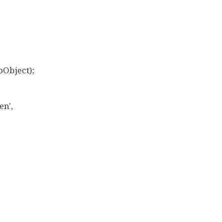
Object);
n',