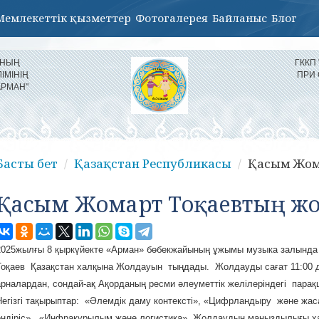
Мемлекеттік қызметтер
Фотогалерея
Байланыс
Блог
ЫНЫҢ
ГККП
ІМІНІҢ
ПРИ
АРМАН"
Басты бет
Қазақстан Республикасы
Қасым Жом
Қасым Жомарт Тоқаевтың ж
2025жылғы 8 қыркүйекте «Арман» бөбекжайының ұжымы музыка залын
Тоқаев Қазақстан халқына Жолдауын тыңдады. Жолдауды сағат 11:00 
арналардан, сондай-ақ Ақорданың ресми әлеуметтік желілеріндегі парақ
Негізгі тақырыптар: «Әлемдік даму контексті», «Цифрландыру және жа
өндіріс», «Инфрақұрылым және логистика». Жолдаудың маңыздылығы ха