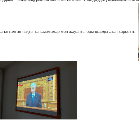
бағытталған нақты тапсырмалар мен жауапты орындарды атап көрсетті.