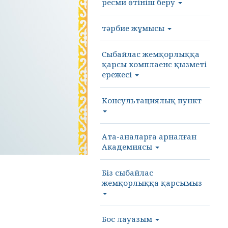
ресми өтініш беру
тәрбие жұмысы
Cыбайлас жемқорлыққа
қарсы комплаенс қызметі
ережесі
Консультациялық пункт
Ата-аналарға арналған
Академиясы
Біз сыбайлас
жемқорлыққа қарсымыз
Бос лауазым