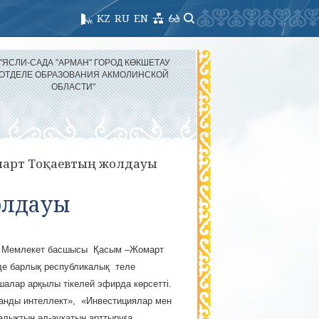
KZ
RU
EN
 "ЯСЛИ-САДА "АРМАН" ГОРОД КӨКШЕТАУ
 ОТДЕЛЕ ОБРАЗОВАНИЯ АКМОЛИНСКОЙ
ОБЛАСТИ"
арт Тоқаевтың жолдауы
олдауы
да Мемлекет басшысы Қасым –Жомарт
де барлық республикалық теле
шалар арқылы тікелей эфирда көрсетті.
санды интеллект», «Инвестициялар мен
лықтың әл-ауқатын арттыруға