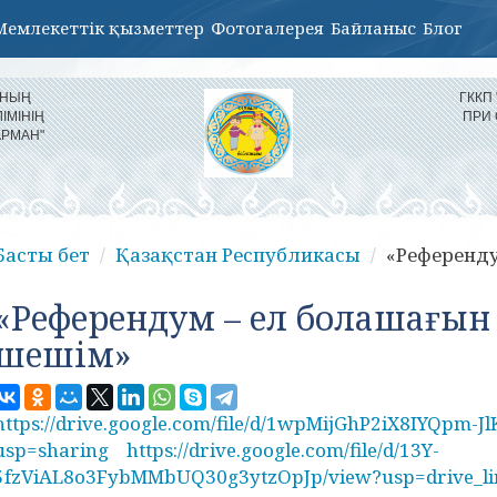
Мемлекеттік қызметтер
Фотогалерея
Байланыс
Блог
ЫНЫҢ
ГККП
ІМІНІҢ
ПРИ
АРМАН"
Басты бет
Қазақстан Республикасы
«Референду
«Референдум – ел болашағы
шешім»
https://drive.google.com/file/d/1wpMijGhP2iX8IYQpm-J
usp=sharing
https://drive.google.com/file/d/13Y-
5fzViAL8o3FybMMbUQ30g3ytzOpJp/view?usp=drive_li