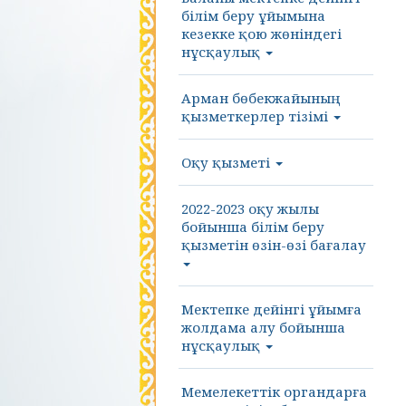
білім беру ұйымына
кезекке қою жөніндегі
нұсқаулық
Арман бөбекжайының
қызметкерлер тізімі
Оқу қызметі
2022-2023 оқу жылы
бойынша білім беру
қызметін өзін-өзі бағалау
Мектепке дейінгі ұйымға
жолдама алу бойынша
нұсқаулық
Мемелекеттік органдарға