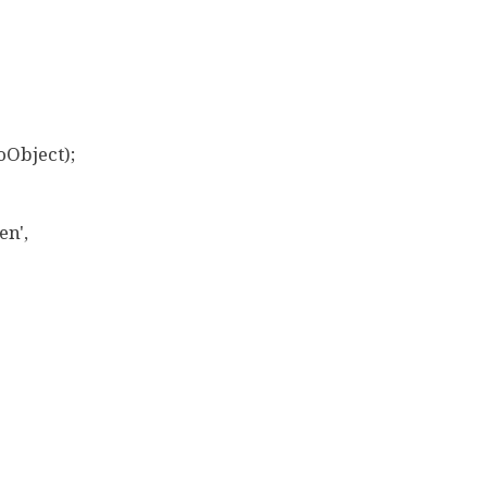
Object);
n',