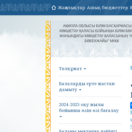
Жаңалықтар
Ашық бюджеттер
АҚМОЛА ОБЛЫСЫ БІЛІМ БАСҚАРМАС
КӨКШЕТАУ ҚАЛАСЫ БОЙЫНША БІЛІМ БӨЛ
ЖАНЫНДАҒЫ КӨКШЕТАУ ҚАЛАСЫНЫҢ "
БӨБЕКЖАЙЫ" МКҚК
Төлқұжат
Балаларды ерте жастан
дамыту
2024-2025 оқу жылы
бойынша өзін-өзі бағалау
Баланы мектепке дейінгі