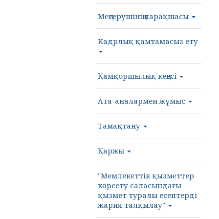
Меңгерушінің парақшасы
Кадрлық қамтамасыз ету
Қамқоршылық кеңесі
Ата-аналармен жұмыс
Тамақтану
Қаржы
"Мемлекеттік қызметтер
көрсету саласындағы
қызмет туралы есептерді
жария талқылау"