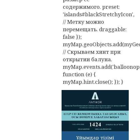
содержимого. preset:
'islands#blackStretchyIcon',
// Метку можно
перемещать. draggable:
false });
myMap.geoObjects.add(myGeo
// Скрываем хинт при
открытии балуна.
myMap.events.add('balloonope
function (e) {
myMap.hint.close(); }); }
Ұйымдар тізімі