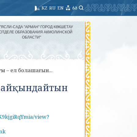
KZ
RU
EN
 "ЯСЛИ-САДА "АРМАН" ГОРОД КӨКШЕТАУ
 ОТДЕЛЕ ОБРАЗОВАНИЯ АКМОЛИНСКОЙ
ОБЛАСТИ"
м – ел болашағын...
н айқындайтын
lK9kjgiRqYmia/view?
nk