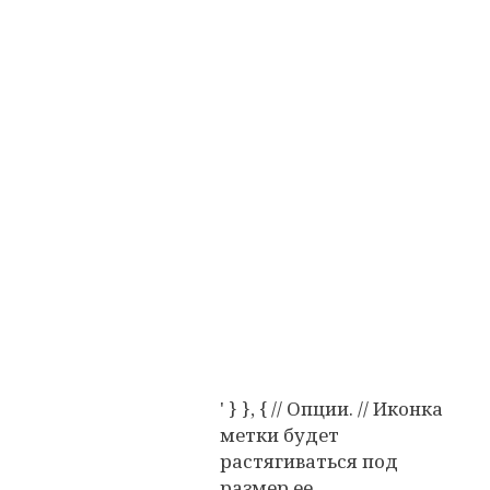
' } }, { // Опции. // Иконка
метки будет
растягиваться под
размер ее