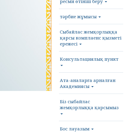
ресми өтініш беру
тәрбие жұмысы
Cыбайлас жемқорлыққа
қарсы комплаенс қызметі
ережесі
Консультациялық пункт
Ата-аналарға арналған
Академиясы
Біз сыбайлас
жемқорлыққа қарсымыз
Бос лауазым