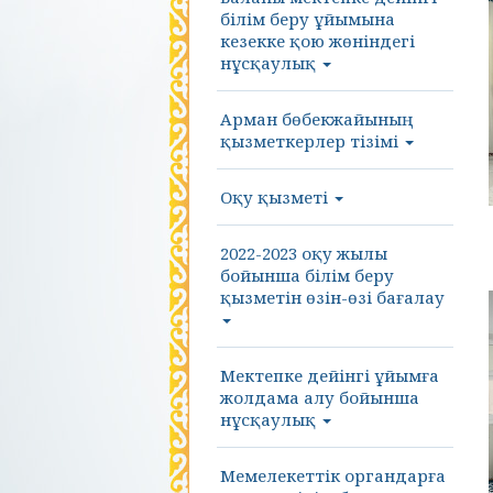
білім беру ұйымына
кезекке қою жөніндегі
нұсқаулық
Арман бөбекжайының
қызметкерлер тізімі
Оқу қызметі
2022-2023 оқу жылы
бойынша білім беру
қызметін өзін-өзі бағалау
Мектепке дейінгі ұйымға
жолдама алу бойынша
нұсқаулық
Мемелекеттік органдарға