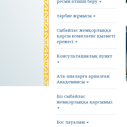
ресми өтініш беру
тәрбие жұмысы
Cыбайлас жемқорлыққа
қарсы комплаенс қызметі
ережесі
Консультациялық пункт
Ата-аналарға арналған
Академиясы
Біз сыбайлас
жемқорлыққа қарсымыз
Бос лауазым