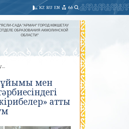
KZ
RU
EN
 "ЯСЛИ-САДА "АРМАН" ГОРОД КӨКШЕТАУ
 ОТДЕЛЕ ОБРАЗОВАНИЯ АКМОЛИНСКОЙ
ОБЛАСТИ"
...
у ұйымы мен
тәрбиесіндегі
жірибелер» атты
ум