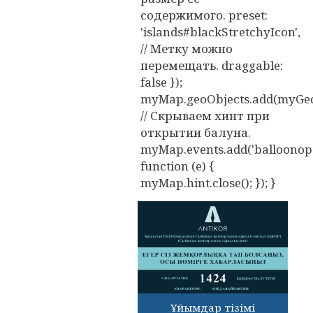
содержимого. preset:
'islands#blackStretchyIcon',
// Метку можно
перемещать. draggable:
false });
myMap.geoObjects.add(myGeo
// Скрываем хинт при
открытии балуна.
myMap.events.add('balloonope
function (e) {
myMap.hint.close(); }); }
Ұйымдар тізімі