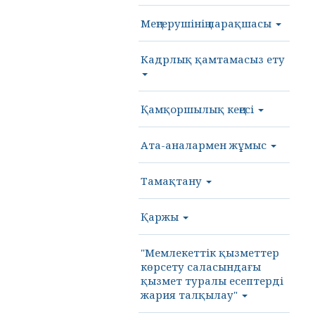
Меңгерушінің парақшасы
Кадрлық қамтамасыз ету
Қамқоршылық кеңесі
Ата-аналармен жұмыс
Тамақтану
Қаржы
"Мемлекеттік қызметтер
көрсету саласындағы
қызмет туралы есептерді
жария талқылау"