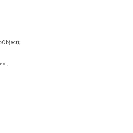
Object);
n',