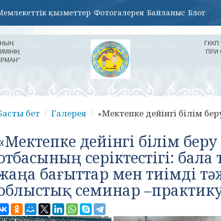
Мемлекеттік қызметтер
Фотогалерея
Байланыс
Блог
ЫНЫҢ
ГККП
ІМІНІҢ
ПРИ
АРМАН"
Басты бет
Галерея
«Мектепке дейінгі білім беру
«Мектепке дейінгі білім бер
отбасының серіктестігі: бала 
жаңа бағыттар мен тиімді тә
облыстық семинар –практик