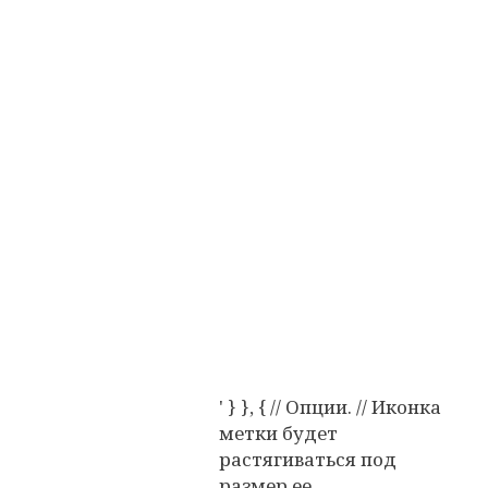
' } }, { // Опции. // Иконка
метки будет
растягиваться под
размер ее