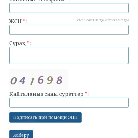
ЖСН
*
:
емес сайтында жарияланады
Сұрақ
*
:
Қайталаңыз саны суреттер
*
: