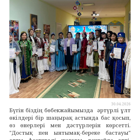
30.04.2026
Бүгін біздің бөбекжайымызда әртүрлі ұлт
өкілдері бір шаңырақ астында бас қосып,
өз өнерлері мен дәстүрлерін көрсетті.
"Достық пен ынтымақ-береке бастауы"