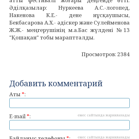
атты фестивалі жоғары деңгейде өтті.
Әділқазылар: Нуркеева А.С.-логопед,
Накенова К.Е.- дене нұсқаушысы,
Бекбасарова А.Х.- әдіскер және Сулейменова
Ж.Ж.- меңгерушінің м.а.Бас жүлдені №13
"Қошақан" тобы мараптталды.
Просмотров: 2384
Добавить комментарий
Аты
*
:
E-mail
*
:
емес сайтында жарияланады
Байланыс телефоны
*
:
емес сайтында жарияланады