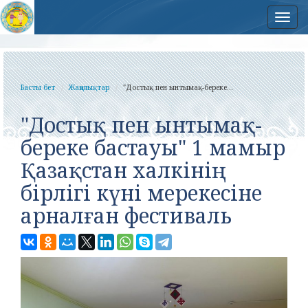
Нав
Басты бет
Жаңалықтар
"Достық пен ынтымақ-береке...
"Достық пен ынтымақ-
береке бастауы" 1 мамыр
Қазақстан халкінің
бірлігі күні мерекесіне
арналған фестиваль